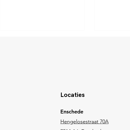
Master Your Socials
Liefde als o
Locaties
Enschede
Hengelosestraat 70A