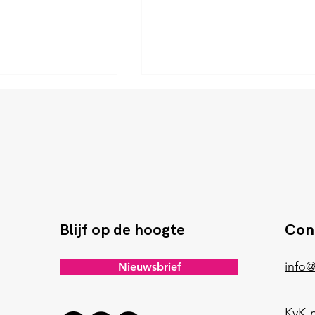
CHO
rganisatieprincipe
Blijf op de hoogte
Con
info@
Nieuwsbrief
KvK-