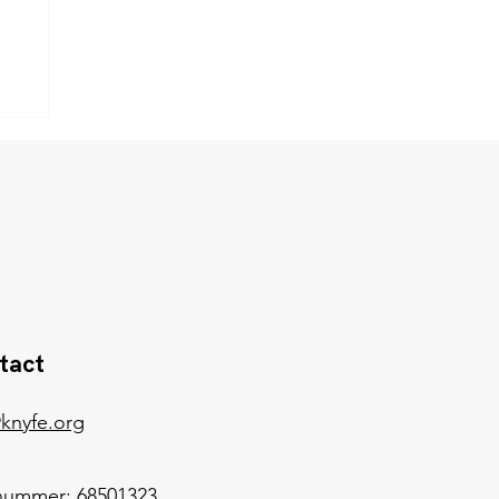
tact
knyfe.org
nummer: 68501323