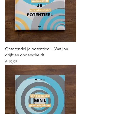
Ontgrendel je potentieel – Wat jou
drijft en onderscheidt
Prijs
€ 19,95