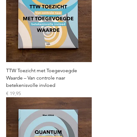
TTW Toezicht met Toegevoegde
Waarde – Van controle naar
betekenisvolle invloed
Prijs
€ 19,95