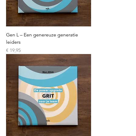
Gen L – Een genereuze generatie
leiders
Prijs
€ 19,95