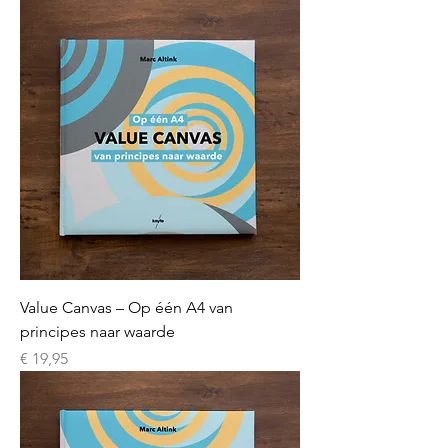
Value Canvas – Op één A4 van
principes naar waarde
Prijs
€ 19,95