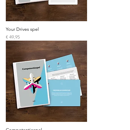
Your Drives spel
Prijs
€ 49,95
Competentiespel