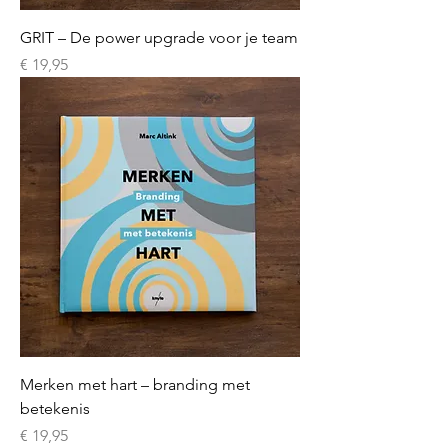
GRIT – De power upgrade voor je team
Prijs
€ 19,95
Merken met hart – branding met
betekenis
Prijs
€ 19,95