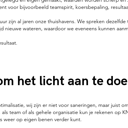
stgelegd en eigen gemaakt, waarden worden scherp en 
 voor bijvoorbeeld teamspirit, koersbepaling, resultaat
uur zijn al jaren onze thuishavens. We spreken dezelfde
tijd nieuwe wateren, waardoor we eveneens kunnen aanm
sultaat.
m het licht aan te do
timalisatie, wij zijn er niet voor saneringen, maar juist
du, als team of als gehele organisatie kun je rekenen op K
ns weer op eigen benen verder kunt.