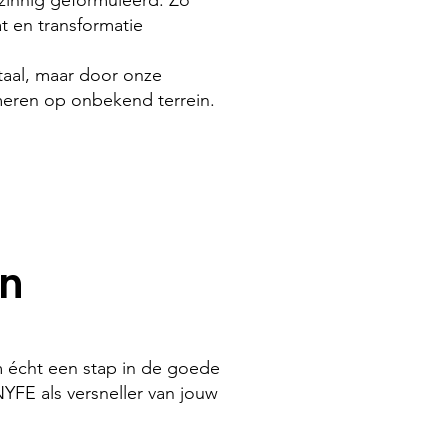
zinnig geformuleerd. Zo
 en transformatie​
 taal, maar door onze
eren op onbekend terrein.
en
 om écht een stap in de goede
NYFE als versneller van jouw