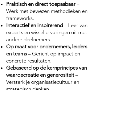
Praktisch en direct toepasbaar
–
Werk met bewezen methodieken en
frameworks.
Interactief en inspirerend
– Leer van
experts en wissel ervaringen uit met
andere deelnemers.
Op maat voor ondernemers, leiders
en teams
– Gericht op impact en
concrete resultaten.
Gebaseerd op de kernprincipes van
waardecreatie en generositeit
–
Versterk je organisatiecultuur en
strategisch denken.
KNYFE webshop
Bij elke masterclass ontvang je
gratis
het bijbehorende boek, zodat je thuis