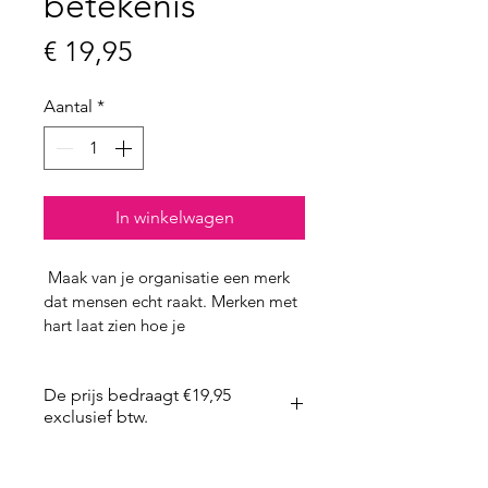
betekenis
Prijs
€ 19,95
Aantal
*
In winkelwagen
 Maak van je organisatie een merk 
dat mensen echt raakt. Merken met 
hart laat zien hoe je 
merkpersoonlijkheid en 
merkkarakter ontwikkelt waarmee 
De prijs bedraagt €19,95
je opvalt, vertrouwen opbouwt en 
exclusief btw.
een duurzame emotionele band 
met je doelgroep creëert.