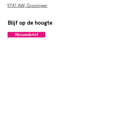
9747 AW, Groningen
Blijf op de hoogte
Nieuwsbrief
We issue
Open Badges
Contact
info@knyfe.org
KvK-nummer:
68501323
BTW-nummer: NL857472562B01