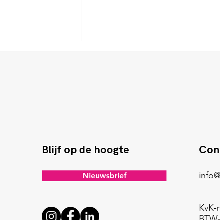
rganisatieprincipe
Goede én genereuze
voornemens!
Blijf op de hoogte
Con
info@
Nieuwsbrief
KvK-
BTW-