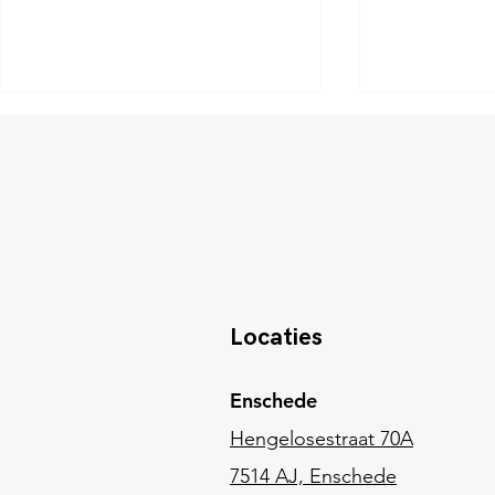
Master Your Socials
Liefde als o
Locaties
Enschede
Hengelosestraat 70A
7514 AJ, Enschede