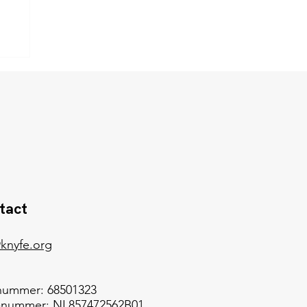
tact
knyfe.org
nummer: 68501323
nummer: NL857472562B01