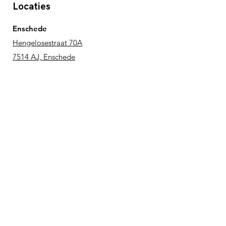
Locaties
Enschede
Hengelosestraat 70A
7514 AJ, Enschede
Hilversum
Heuvellaan 33
1217 JL, Hilversum
Groningen
De Mudden 18
9747 AW, Groningen
Blijf op de hoogte
Nieuwsbrief