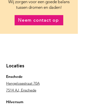
Wij zorgen voor een goede balans
tussen dromen en daden!
Neem contact op
Locaties
Enschede
Hengelosestraat 70A
7514 AJ, Enschede
Hilversum
Heuvellaan 33