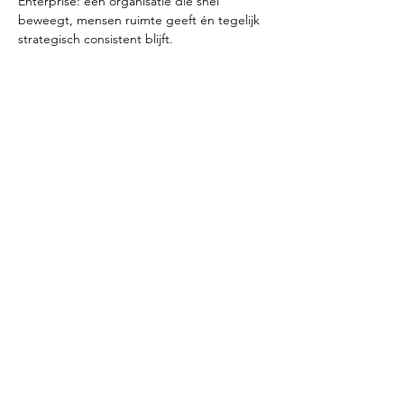
Enterprise: een organisatie die snel 
beweegt, mensen ruimte geeft én tegelijk 
strategisch consistent blijft.
Wat je krijgt:
Een ingevuld TTW Canvas voor jouw 
eigen praktijk;
Concrete vervolgacties om toezicht en 
governance direct te verbeteren;
Verdiepte inzichten in waardegedreven 
toezicht;
Een netwerk van mede-
toezichthouders en bestuurders om 
mee te blijven leren.
Inclusief:
Het boek 
Quantum Enterprises – Micro 
organisatie voor macro impact
Lunch
Consumpties gedurende de dag
Afsluitende borrel