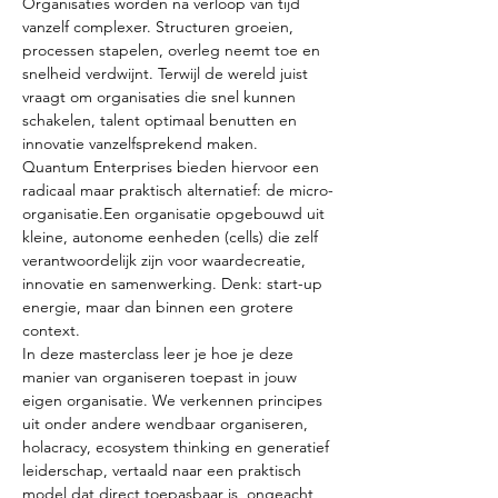
Organisaties worden na verloop van tijd 
vanzelf complexer. Structuren groeien, 
processen stapelen, overleg neemt toe en 
snelheid verdwijnt. Terwijl de wereld juist 
vraagt om organisaties die snel kunnen 
schakelen, talent optimaal benutten en 
innovatie vanzelfsprekend maken.
Quantum Enterprises bieden hiervoor een 
radicaal maar praktisch alternatief: de micro-
organisatie.Een organisatie opgebouwd uit 
kleine, autonome eenheden (cells) die zelf 
verantwoordelijk zijn voor waardecreatie, 
innovatie en samenwerking. Denk: start-up 
energie, maar dan binnen een grotere 
context.
In deze masterclass leer je hoe je deze 
manier van organiseren toepast in jouw 
eigen organisatie. We verkennen principes 
uit onder andere wendbaar organiseren, 
holacracy, ecosystem thinking en generatief 
leiderschap, vertaald naar een praktisch 
model dat direct toepasbaar is, ongeacht 