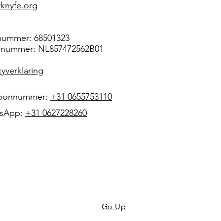
knyfe.org
nummer: 68501323
nummer: NL857472562B01
cyverklaring
foonnummer:
+31 0655753110
sApp:
+31 0627228260
Go Up