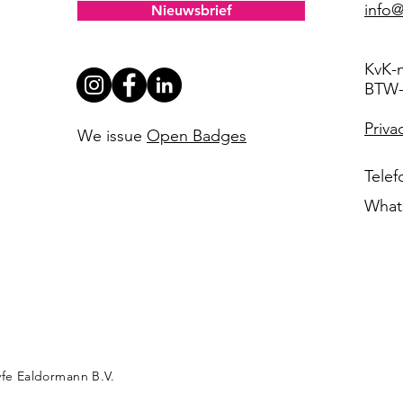
info@
Nieuwsbrief
KvK-
BTW-
Priva
We issue
Open Badges
Tele
What
fe Ealdormann B.V.