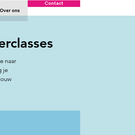
Contact
Over ons
rclasses
ie naar
 je
 jouw